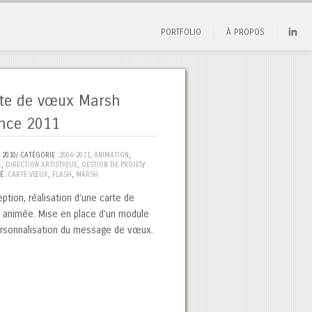
PORTFOLIO
À PROPOS
te de vœux Marsh
nce 2011
 2010/ CATÉGORIE :
2006-2011
,
ANIMATION
,
L
,
DIRECTION ARTISTIQUE
,
GESTION DE PROJET
/
É :
CARTE VŒUX
,
FLASH
,
MARSH
ption, réalisation d’une carte de
animée. Mise en place d’un module
rsonnalisation du message de vœux.