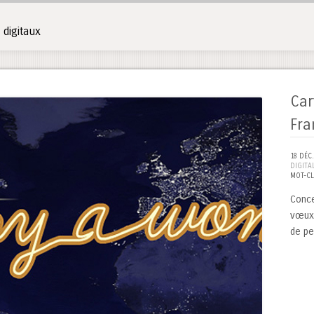
digitaux
Car
Fra
18 DÉC.
DIGITA
MOT-CL
Conce
vœux 
de pe